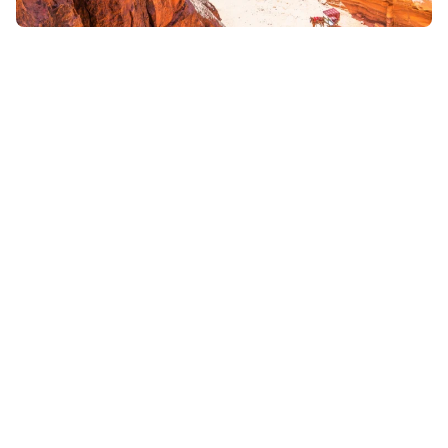
25 mars 2026
• Envie d'évasion & inspiration
Que faire en Jordanie ? Les plus belles expériences
entre désert, trésors antiques et immersion humaine