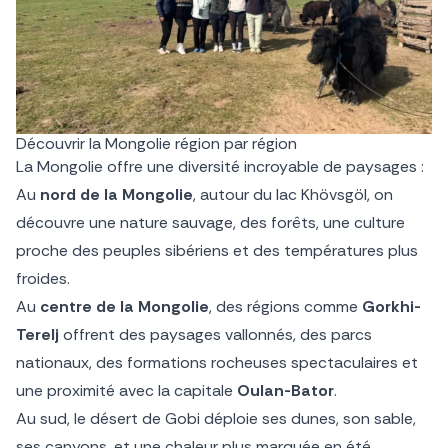
Découvrir la Mongolie région par région
La Mongolie offre une diversité incroyable de paysages :
Au
nord de la Mongolie
, autour du lac Khövsgöl, on
découvre une nature sauvage, des forêts, une culture
proche des peuples sibériens et des températures plus
froides.
Au
centre de la Mongolie
, des régions comme
Gorkhi-
Terelj
offrent des paysages vallonnés, des parcs
nationaux, des formations rocheuses spectaculaires et
une proximité avec la capitale
Oulan-Bator
.
Au sud, le désert de Gobi déploie ses dunes, son sable,
ses canyons, et une chaleur plus marquée en été,