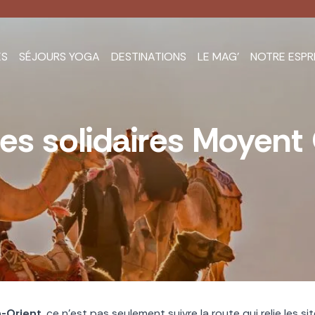
ES
SÉJOURS YOGA
DESTINATIONS
LE MAG’
NOTRE ESPR
es solidaires Moyent 
n-Orient
, ce n’est pas seulement suivre la route qui relie les si