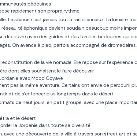
communautés bédouines
mpose rapidement son propre rythme.
e. Le silence n’est jamais tout à fait silencieux. La lumière tr
le réseau téléphonique devient soudain beaucoup moins impor
 découvre avec des guides et des familles bédouines qui conna
sages. On avance à pied, parfois accompagné de dromadaires, 
reconstitution de la vie nomade. Elle repose sur l’expérience 
ière dont elles souhaitent le faire découvrir.
a Jordanie avec Mood Goyave
ent pas la même aventure. Certains ont envie de parcourir pl
ntir et de s’enfoncer plus longtemps dans le désert.
ats de neuf jours, en petit groupe, avec une place importa
tra et le désert
rder la Jordanie dans toute sa diversité.
avec une découverte de la ville à travers son street art et sa 