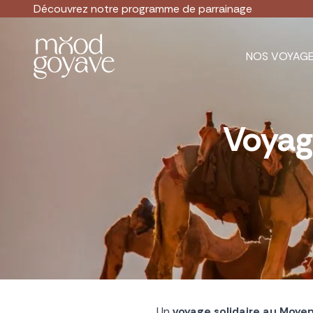
Découvrez notre
programme de parrainage
NOS VOYAG
Voyag
Un
voyage solidaire au Moye