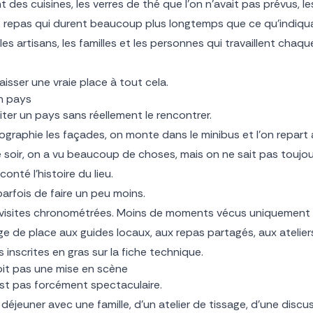
nt des cuisines, les verres de thé que l’on n’avait pas prévus,
s repas qui durent beaucoup plus longtemps que ce qu’indiquait
s, les artisans, les familles et les personnes qui travaillent cha
aisser une vraie place à tout cela.
n pays
isiter un pays sans réellement le rencontrer.
ographie les façades, on monte dans le minibus et l’on repar
e soir, on a vu beaucoup de choses, mais on ne sait pas toujou
conté l’histoire du lieu.
fois de faire un peu moins.
 visites chronométrées. Moins de moments vécus uniquement à
e de place aux guides locaux, aux repas partagés, aux atelier
 inscrites en gras sur la fiche technique.
oit pas une mise en scène
st pas forcément spectaculaire.
 déjeuner avec une famille, d’un atelier de tissage, d’une disc