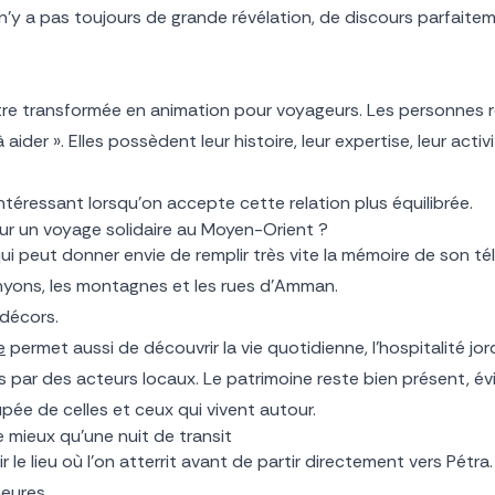
l n’y a pas toujours de grande révélation, de discours parfait
être transformée en animation pour voyageurs. Les personnes 
aider ». Elles possèdent leur histoire, leur expertise, leur activ
ntéressant lorsqu’on accepte cette relation plus équilibrée.
our un voyage solidaire au Moyen-Orient ?
i peut donner envie de remplir très vite la mémoire de son tél
nyons, les montagnes et les rues d’Amman.
 décors.
e
permet aussi de découvrir la vie quotidienne, l’hospitalité jor
s par des acteurs locaux. Le patrimoine reste bien présent, 
upée de celles et ceux qui vivent autour.
 mieux qu’une nuit de transit
le lieu où l’on atterrit avant de partir directement vers Pét
heures.