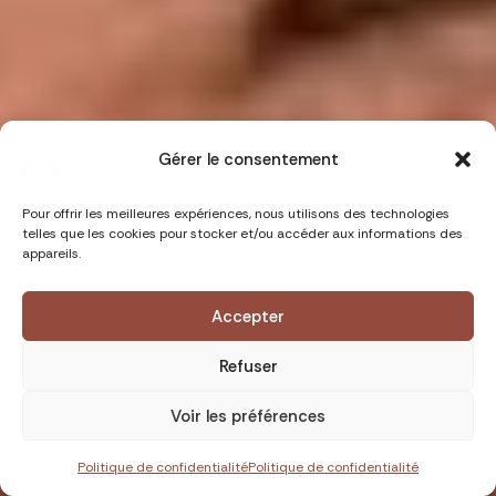
Gérer le consentement
Pour offrir les meilleures expériences, nous utilisons des technologies
telles que les cookies pour stocker et/ou accéder aux informations des
appareils.
Durée : 9 jours
Niveau :
Accepter
Refuser
Wild'Mood
Groupe : 4-10 pers.
Voir les préférences
Degré d'immersion :
Yoga : Vinyasa, Hatha &
1890.00 €
RÉSERVER
yoga doux
Politique de confidentialité
Politique de confidentialité