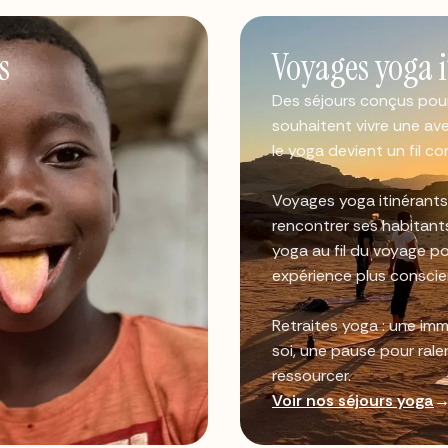
s
Voyages yoga i
Des séjours conçus pour
souhaitent vivre une av
le yoga devient un fil c
Voyages yoga itinérants 
rencontrer ses habitants
yoga au fil du voyage po
expérience plus conscient
Retraites yoga : une im
soi, une pause pour ralen
ressourcer.
Voir nos séjours yoga