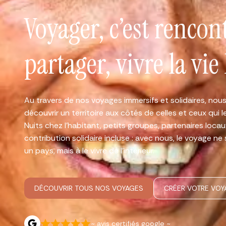
Voyager, c’est rencon
partager, vivre la vie 
Au travers de nos voyages immersifs et solidaires, n
découvrir un territoire aux côtés de celles et ceux qui l
Nuits chez l'habitant, petits groupes, partenaires loca
contribution solidaire incluse : avec nous, le voyage ne
un pays, mais à le vivre de l'intérieur.
DÉCOUVRIR TOUS NOS VOYAGES
CRÉER VOTRE VOY
~ avis certifiés google ~