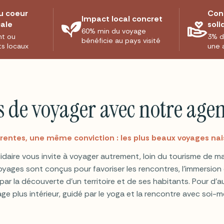
u coeur
Con
Impact local concret
cale
soli
60% min du voyage
nt ou
3% d
bénéficie au pays visité
s locaux
une 
 de voyager avec notre agen
érentes, une même conviction : les plus beaux voyages nai
daire vous invite à voyager autrement, loin du tourisme de mas
yages sont conçus pour favoriser les rencontres, l'immersion e
ar la découverte d'un territoire et de ses habitants. Pour d'a
ge plus intérieur, guidé par le yoga et la rencontre avec soi-