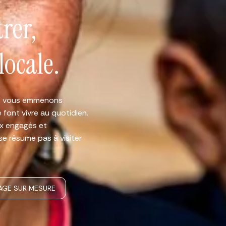
trer,
locale.
ous vous emmenons
e font vivre au quotidien.
ux engagés et
 se résume pas à visiter
AGE SUR MESURE