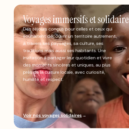
Voyages immersifs et solidaire
Des séjours conçus pour celles et ceux qui
souhaitent découvrir un territoire autrement,
à travers ses paysages, sa culture, ses
traditions mais aussi ses habitants. Une
invitation à partager leur quotidien et vivre
des moments sincères et uniques, au plus
près de la culture locale, avec curiosité,
humilité et respect.
Voir nos voyages solidaires
→