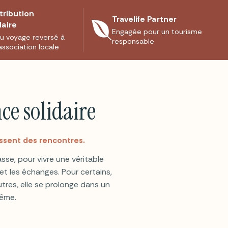
tribution
Travelife Partner
daire
Engagée pour un tourisme
u voyage reversé à
responsable
association locale
ce solidaire
ssent des rencontres.
se, pour vivre une véritable
t les échanges. Pour certains,
utres, elle se prolonge dans un
même.