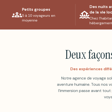
Des nuits a
Petits groupes
de la vie lo
5 à 10 voyageurs en
Chez l'habita
moyenne
hébergement
Deux façons
Des expériences diff
Notre agence de voyage soli
aventure humaine. Tous nos vo
l'immersion passe avant tout p
voya