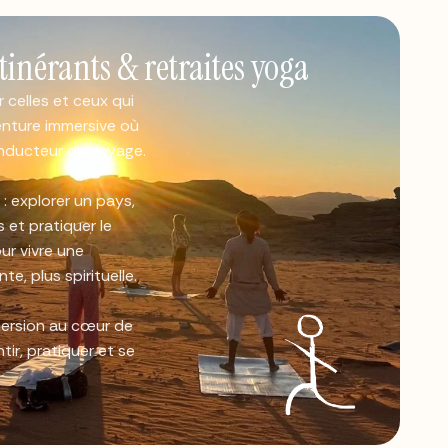
tinérants & retraites yoga
 celles et ceux qui
enture immersive où
onducteur du voyage.
: explorer un pays,
 et pratiquer le
ur vivre une
e, plus spirituelle.
mersion au cœur de
tir, pratiquer et se
→