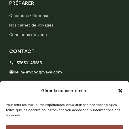
PRÉPARER
Questions • Réponses
Nos carnet de voyages
Conditions de vente
CONTACT
+33630145685
hello@moodgoyave.com
NOUS CONTACTER
Gérer le consentement
Pour offrir les meilleures expériences, nous utilisons des technologies
telles que les cookies pour stocker et/ou accéder aux informations des
appareils.