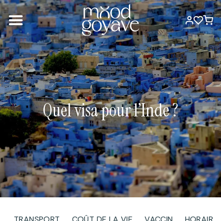
Quel visa pour l’Inde ?
TRANSPORT
COÛT DE LA VIE
VACCIN
HORAIRE