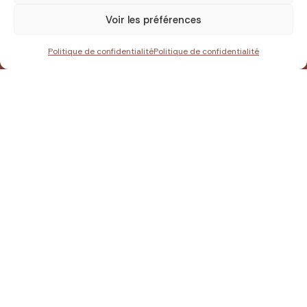
Groupe : dès 1 personne
Voir les préférences
Sur mesure
RÉSERVER
Mood : à vous de choisir
Politique de confidentialité
Politique de confidentialité
Envie d’une aventure qui
vous ressemble ?
La Colombie est une terre de contrastes, entre jungle
luxuriante, villages colorés et plages dorées. Ici, chaque
voyage peut devenir une expérience unique, la vôtre.
Racontez-nous ce qui vous fait vibrer :
une immersion dans une communauté locale,