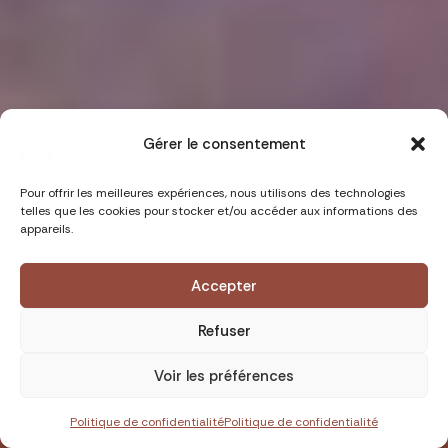
Gérer le consentement
Pour offrir les meilleures expériences, nous utilisons des technologies
telles que les cookies pour stocker et/ou accéder aux informations des
appareils.
Durée : 6 jours
Niveau :
Accepter
Refuser
Soul'Mood
Groupe : 7-10 pers.
Voir les préférences
Degré d'immersion :
Yoga : Vinyasa, yoga doux
1490.00 €
RÉSERVER
et Yin yoga
Politique de confidentialité
Politique de confidentialité