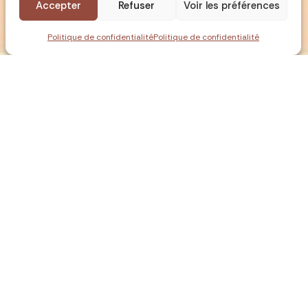
Accepter
Refuser
Voir les préférences
RÉSERVER
ÊTRE RAPPELÉ
Politique de confidentialité
Politique de confidentialité
emble votre voyage selon vos envies !
voyage autour de vous : dates, durée,
tivités. Dites-nous ce que vous aimez, on s’occupe
Budget maîtrisé
Accompagnement
dédié
Propositions optimisées au
meilleur rapport
Un expert vous suit avant,
qualité/prix.
pendant et après.