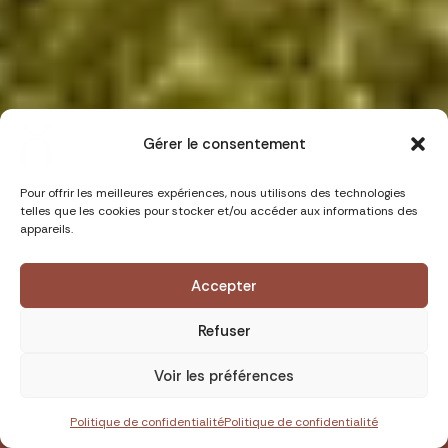
Gérer le consentement
Pour offrir les meilleures expériences, nous utilisons des technologies
telles que les cookies pour stocker et/ou accéder aux informations des
appareils.
Durée : 13 jours
Niveau :
Accepter
Refuser
Wild'Mood
Groupe : 6-8 pers.
Voir les préférences
Degré d'immersion :
Yoga : Vinyasa - Yoga
3090.00 €
RÉSERVER
doux
Politique de confidentialité
Politique de confidentialité