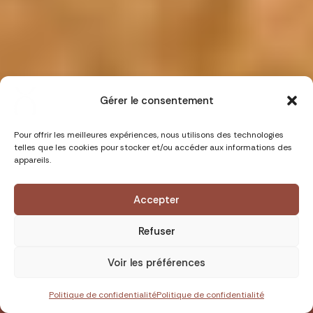
Gérer le consentement
Pour offrir les meilleures expériences, nous utilisons des technologies
telles que les cookies pour stocker et/ou accéder aux informations des
appareils.
Durée : 10 jours
Niveau :
Accepter
Groupe : 6 pers min - 6
Wild'Mood
Refuser
pers max
Voir les préférences
Degré d'immersion :
Yoga : Vinyasa & yoga
3350.00 €
RÉSERVER
doux
Politique de confidentialité
Politique de confidentialité