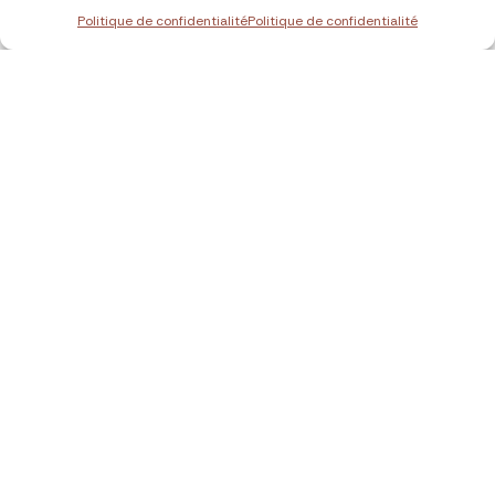
Politique de confidentialité
Politique de confidentialité
Fanny
Fondatrice de Mood Goyave & professeure de yoga
Baroudeuse
Pétillante
Rêveuse