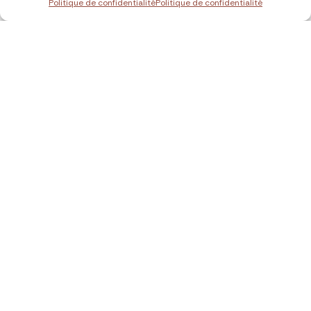
Politique de confidentialité
Politique de confidentialité
Recevez la newsletter
Voyages en avant-premiere
Les meilleures offres exclusives.
J'accepte la
politique de confidentialite