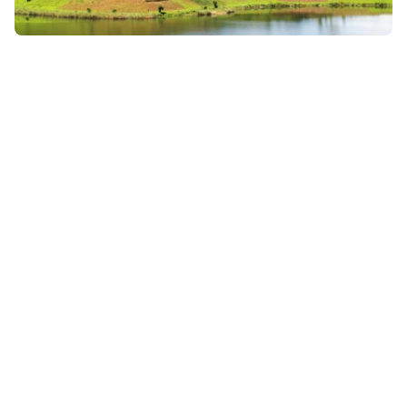
28 mars 2026
• Envie d'évasion & inspiration
Que faire en Ouganda ? Gorilles et immersion au cœur
d’un pays fascinant