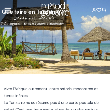
Que faire en Tanzanie ?
Publié le 21 mars 2026
Catégorie :
Envie d'évasion & inspiration
vivre l’Afrique autrement, entre safaris, rencontres et
terres infinies
La Tanzanie ne se résume pas à une carte postale de
safari. C’est une terre vaste, vibrante, où chaque jour