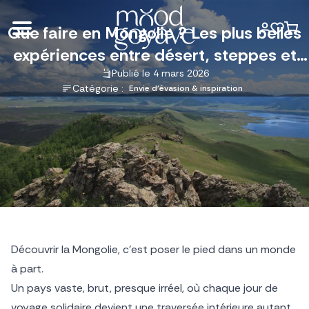
Que faire en Mongolie ? Les plus belles
expériences entre désert, steppes et
vie nomade
Publié le 4 mars 2026
Catégorie :
Envie d'évasion & inspiration
Découvrir la Mongolie, c’est poser le pied dans un monde
à part.
Un pays vaste, brut, presque irréel, où chaque jour de
voyage solidaire
devient une traversée intérieure autant