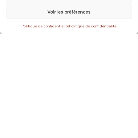
Voir les préférences
Politique de confidentialité
Politique de confidentialité
Recevez la newsletter
Voyages en avant-premiere
Les meilleures offres exclusives.
J'accepte la
politique de confidentialite