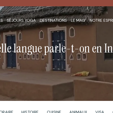
ES
SÉJOURS YOGA
DESTINATIONS
LE MAG’
NOTRE ESPR
lle langue parle-t-on en In
ORAIRE
HISTOIRE
CUISINE
ANIMAUX
VISA