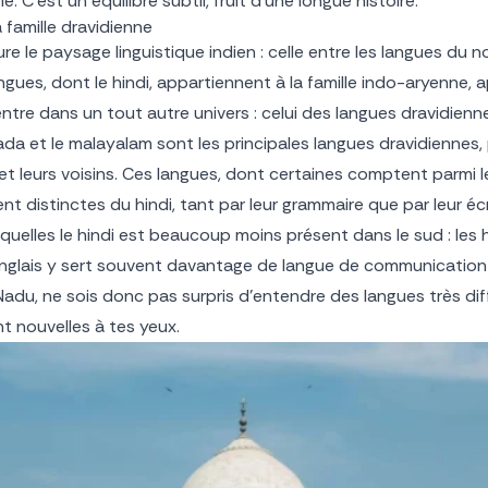
. C’est un équilibre subtil, fruit d’une longue histoire.
a famille dravidienne
re le paysage linguistique indien : celle entre les langues du n
ngues, dont le hindi, appartiennent à la famille indo-aryenne,
ntre dans un tout autre univers : celui des langues dravidienn
nada et le malayalam sont les principales langues dravidiennes
 et leurs voisins. Ces langues, dont certaines comptent parmi
t distinctes du hindi, tant par leur grammaire que par leur écr
squelles le hindi est beaucoup moins présent dans le sud : les 
l’anglais y sert souvent davantage de langue de communication 
Nadu, ne sois donc pas surpris d’entendre des langues très dif
t nouvelles à tes yeux.