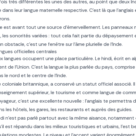
ois très différentes les unes des autres, au point que deux In
ns leur langue maternelle respective. C’est là que l’anglais et
rons.
e est avant tout une source d’émerveillement. Les panneaux mul
, les sonorités variées : tout cela fait partie du dépaysement
n obstacle, c’est une fenêtre sur l’âme plurielle de l’Inde.
langues officielles centrales
ux langues occupent une place particulière. Le hindi, écrit en a
nt de l’Union. C’est la langue la plus parlée du pays, compris
 le nord et le centre de l’Inde.
e coloniale britannique, a conservé un statut officiel associé. I
, l’enseignement supérieur, le tourisme et comme langue de com
oyageur, c’est une excellente nouvelle : l’anglais te permettra 
ns les hôtels, les gares, les restaurants et auprès des guides.
 hindi n’est pas parlé partout avec la même aisance, notamment
 s’il est répandu dans les milieux touristiques et urbains, l’es
ations modestes. Le niveau et l’accent varient énormément,