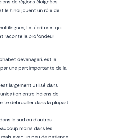
diens de régions éloignées
 le hindi jouent un rôle de
tilingues, les écritures qui
 et raconte la profondeur
lphabet devanagari, est la
e par une part importante de la
l est largement utilisé dans
munication entre Indiens de
de te débrouiller dans la plupart
 dans le sud où d’autres
t beaucoup moins dans les
 mais avec un peu de patience