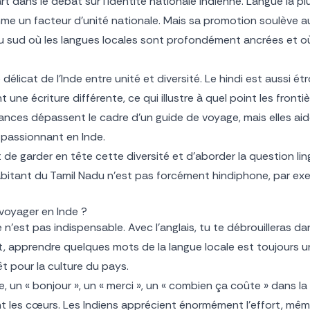
 dans le débat sur l’identité nationale indienne. Langue la plus
omme un facteur d’unité nationale. Mais sa promotion soulève a
 sud où les langues locales sont profondément ancrées et où 
 délicat de l’Inde entre unité et diversité. Le hindi est aussi ét
nt une écriture différente, ce qui illustre à quel point les front
 nuances dépassent le cadre d’un guide de voyage, mais elles a
t passionnant en Inde.
st de garder en tête cette diversité et d’aborder la question li
abitant du Tamil Nadu n’est pas forcément hindiphone, par exem
 voyager en Inde ?
 n’est pas indispensable. Avec l’anglais, tu te débrouilleras d
dit, apprendre quelques mots de la langue locale est toujours 
êt pour la culture du pays.
, un « bonjour », un « merci », un « combien ça coûte » dans l
t les cœurs. Les Indiens apprécient énormément l’effort, même