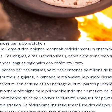
nnues par la Constitution
is, la Constitution indienne reconnaît officiellement un ensem
s. Ces langues, dites « répertoriées », bénéficient d’une recon
ndes langues régionales des différents États.
 parlées par des dizaines, voire des centaines de millions de loc
 l’ourdou, le gujarati, le kannada, le malayalam, le punjabi, l’as
ature, son écriture et son héritage culturel, parfois plurimillé
ionnelle témoigne de la philosophie indienne en matière de l
i de reconnaître et de valoriser sa pluralité. Chaque État peu
dministration. Ce fédéralisme linguistique est l’une des clés