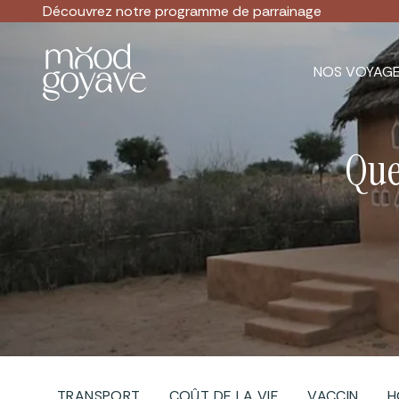
Découvrez notre
programme de parrainage
NOS VOYAG
Que
TRANSPORT
COÛT DE LA VIE
VACCIN
H