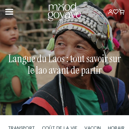
Langue du Laos : tout savoir sur
le lao avant de partir
TRANSPORT
COÛT DE LA VIE
VACCIN
HORAIRE