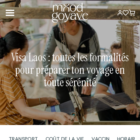
Visa Laos : toutes les formalités
pour préparer ton voyage en
toute sérénité
TRANSPORT
COÛT DE LA VIE
VACCIN
HORAIRE